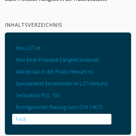
INHALTSVERZEICHNIS
Was LST ist
Was Multi-Protokoll-Fähigkeit bedeutet
Warum das in der Praxis relevant ist
Spezialisierte Einzelmelder im LST-Verbund
Servicetool POL 100
Normgerechte Planung nach DIN 14675
Fazit