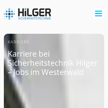
KARRIERE
Karriere bei
Sicherheitstechnik Hilger
– Jobs im Westerwald