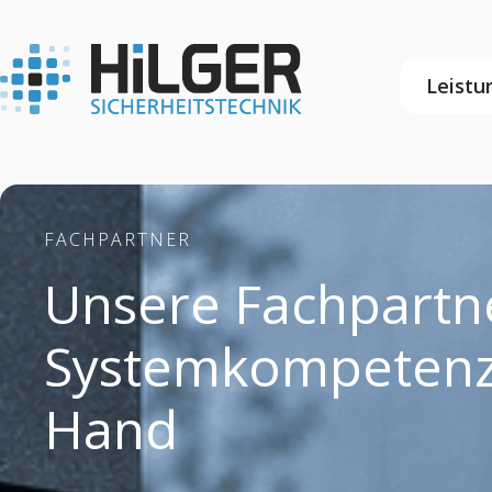
Leistu
FACHPARTNER
Unsere Fachpartn
Systemkompetenz 
Hand