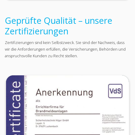
Geprüfte Qualität – unsere
Zertifizierungen
Zertifizierungen sind kein Selbstzweck. Sie sind der Nachweis, dass
wir die Anforderungen erfüllen, die Versicherungen, Behörden und
anspruchsvolle Kunden zu Recht stellen.
VDS-ANERKANNTER ERRICHTERBETRIEB
Die VdS-Anerkennung (Vertrauen durch Sicherheit)
ist das höchste Gütezeichen für Errichterbetriebe
in der Einbruch- und Brandmeldetechnik. Sie
bescheinigt, dass unser Betrieb nach strengen
Richtlinien arbeitet, regelmäßig geprüft wird und die
Voraussetzungen für die normgerechte Errichtung
und Wartung von Gefahrenmeldeanlagen