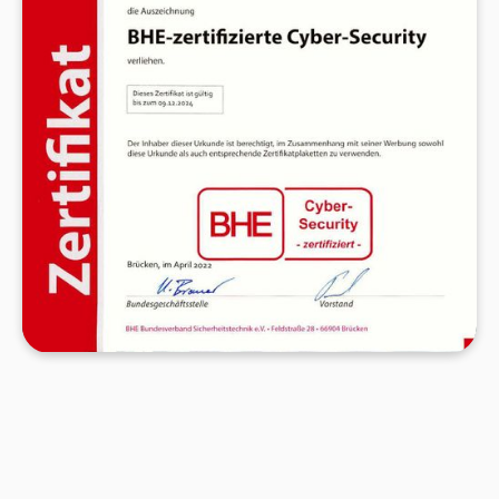
wichtig, wenn Sicherheitstechnik und IT immer
stärker zusammenwachsen.
DIN 14675 ZERTIFIZIERT
Die DIN 14675 regelt die Anforderungen an
Fachbetriebe, die Brandmeldeanlagen planen,
installieren und warten. Seit dem 1. November
2003 dürfen Brandmeldeanlagen nur noch von
zertifizierten Fachfirmen errichtet werden.
Sicherheitstechnik Hilger erfüllt diese
Anforderungen vollständig – für alle Phasen der
Norm: Planung, Montage, Abnahme, Betrieb und
Instandhaltung.