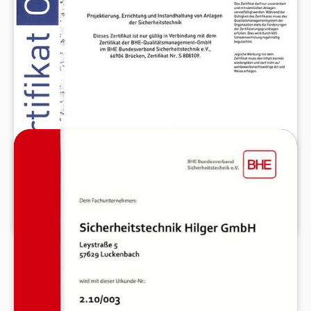
BHE-MITGLIED & BHE-CYBERSECURITY
ZERTIFIKAT
Der BHE ist der führende Fachverband der
Sicherheitstechnik-Branche in Deutschland.
Unsere Mitgliedschaft steht für geprüfte Qualitäts-
und Servicestandards sowie den Zugang zu
aktuellen Normen und Schulungen.
Mit dem BHE-Cybersecurity Zertifikat sind wir
zudem für den sicheren Umgang mit vernetzten
Sicherheitssystemen qualifiziert – besonders