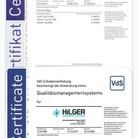
dauerhaft erfüllt.Für Kunden bedeutet das: Ihre
Anlage ist versicherungsrelevant anerkannt – ein
entscheidender Vorteil bei der Regulierung von
Schadensfällen.
VDS-ZERTIFIZIERTES
QUALITÄTSMANAGEMENT
Unser Qualitätsmanagement ist durch den VdS
zertifiziert – speziell ausgerichtet auf die
Anforderungen der Sicherheitstechnik-Branche.
Das bedeutet dokumentierte Prozesse,
regelmäßige Audits und nachvollziehbare
Qualitätssicherung in allen Bereichen – von der
Planung bis zur Wartung.