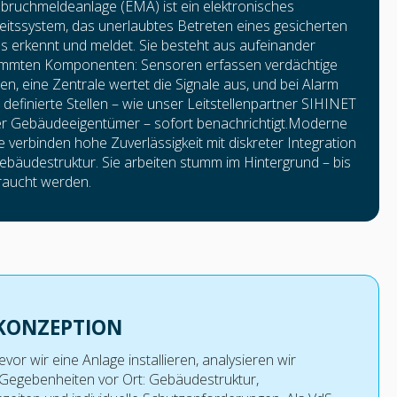
nbruchmeldeanlage (EMA) ist ein elektronisches
eitssystem, das unerlaubtes Betreten eines gesicherten
s erkennt und meldet. Sie besteht aus aufeinander
immten Komponenten: Sensoren erfassen verdächtige
äten, eine Zentrale wertet die Signale aus, und bei Alarm
definierte Stellen – wie unser Leitstellenpartner SIHINET
er Gebäudeeigentümer – sofort benachrichtigt.Moderne
 verbinden hohe Zuverlässigkeit mit diskreter Integration
Gebäudestruktur. Sie arbeiten stumm im Hintergrund – bis
raucht werden.
KONZEPTION
evor wir eine Anlage installieren, analysieren wir
Gegebenheiten vor Ort: Gebäudestruktur,