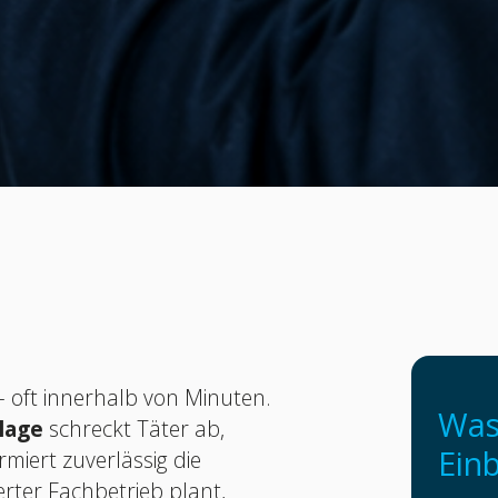
– oft innerhalb von Minuten.
Was 
lage
schreckt Täter ab,
Ein
miert zuverlässig die
erter Fachbetrieb plant,