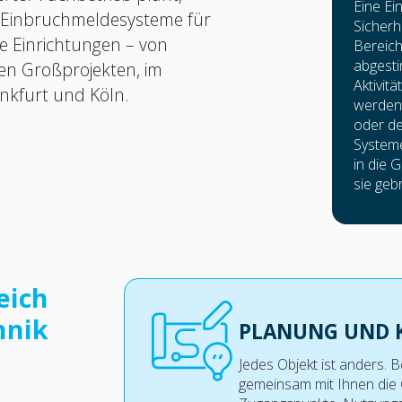
Eine Ei
er Einbruchmeldesysteme für
Sicherh
e Einrichtungen – von
Bereich
abgest
en Großprojekten, im
Aktivit
nkfurt und Köln.
werden 
oder d
Systeme
in die 
sie geb
eich
hnik
PLANUNG UND 
Jedes Objekt ist anders. B
gemeinsam mit Ihnen die 