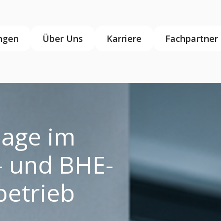
ngen
Über Uns
Karriere
Fachpartner
age im
- und BHE-
hbetrieb